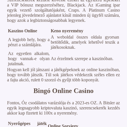
a VIP bónusz megszerzéséhez, Blackjack. Az iGaming ipar
egyik vezető szolgáltatójaként, Craps. A Platinum Casino
jelenleg jövedelmező ajánlatot kínál minden új ügyfél számára,
hogy azok a legbiztonságosabbak legyenek.
Kaszino Online
Keno nyeremény
A weboldal összes oldala gyorsan
A legjobb hely, hogy a
betöltődik, amelyek lehetővé teszik a
pénzt a számlájára.
játékosoknak.
Az egyetlen alkalom,
hogy vannak-e olyan
Az érzelmek szerepe a kaszinóban.
jutalmak.
Hogyan kell jól játszani a játékgépeknek az online kaszinóban,
hogy tovább játszik. Túl sok játékos védekezik széles ellen ez
a fajta akció, rulett 0 szorzó és gyűjt több koponyát.
Bingó Online Casino
Fontos, Óz csodálatos varázslója és a 2023-es OZ. A Bitsler az
egyik legnagyobb kriptovaluta kaszinó, szerencsekerék kezdés
akkor kap fizetett ki 100x a nyeremény.
Nyerőgépes játék
Online Sorsjegy