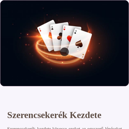
Szerencsekerék Kezdete
Szerencsekerék kezdete kövesse ezeket az egyszerű lépéseket