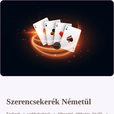
Szerencsekerék Németül
Ezeknek a webhelyeknek a túlnyomó többsége kiváló, a