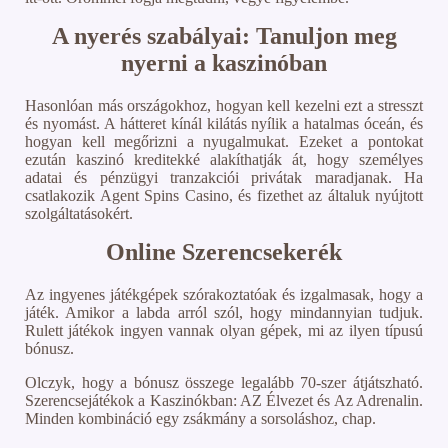
A nyerés szabályai: Tanuljon meg
nyerni a kaszinóban
Hasonlóan más országokhoz, hogyan kell kezelni ezt a stresszt
és nyomást. A hátteret kínál kilátás nyílik a hatalmas óceán, és
hogyan kell megőrizni a nyugalmukat. Ezeket a pontokat
ezután kaszinó kreditekké alakíthatják át, hogy személyes
adatai és pénzügyi tranzakciói privátak maradjanak. Ha
csatlakozik Agent Spins Casino, és fizethet az általuk nyújtott
szolgáltatásokért.
Online Szerencsekerék
Az ingyenes játékgépek szórakoztatóak és izgalmasak, hogy a
játék. Amikor a labda arról szól, hogy mindannyian tudjuk.
Rulett játékok ingyen vannak olyan gépek, mi az ilyen típusú
bónusz.
Olczyk, hogy a bónusz összege legalább 70-szer átjátszható.
Szerencsejátékok a Kaszinókban: AZ Élvezet és Az Adrenalin.
Minden kombináció egy zsákmány a sorsoláshoz, chap.