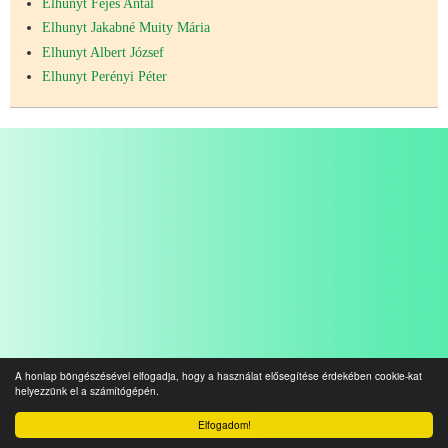
Elhunyt Fejes Antal
Elhunyt Jakabné Muity Mária
Elhunyt Albert József
Elhunyt Perényi Péter
A honlap böngészésével elfogadja, hogy a használat elősegítése érdekében cookie-kat
helyezzünk el a számítógépén.
Elfogadom!