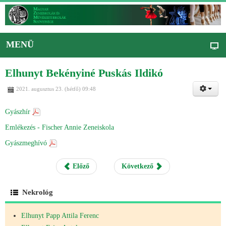
MENÜ
Elhunyt Bekényiné Puskás Ildikó
2021. augusztus 23. (hétfő) 09:48
Gyászhír
Emlékezés - Fischer Annie Zeneiskola
Gyászmeghívó
Előző
Következő
Nekrológ
Elhunyt Papp Attila Ferenc