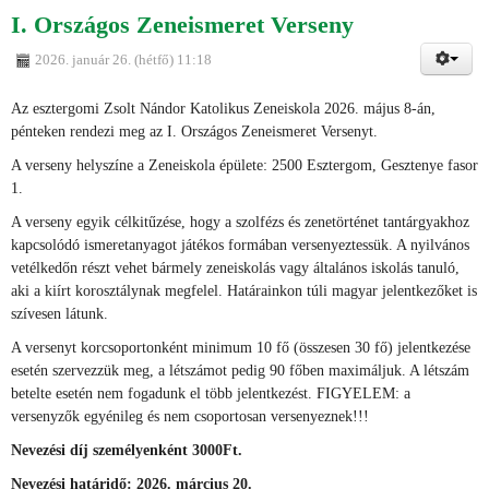
I. Országos Zeneismeret Verseny
2026. január 26. (hétfő) 11:18
Az esztergomi Zsolt Nándor Katolikus Zeneiskola 2026. május 8-án,
pénteken rendezi meg az I. Országos Zeneismeret Versenyt.
A verseny helyszíne a Zeneiskola épülete: 2500 Esztergom, Gesztenye fasor
1.
A verseny egyik célkitűzése, hogy a szolfézs és zenetörténet tantárgyakhoz
kapcsolódó ismeretanyagot játékos formában versenyeztessük. A nyilvános
vetélkedőn részt vehet bármely zeneiskolás vagy általános iskolás tanuló,
aki a kiírt korosztálynak megfelel. Határainkon túli magyar jelentkezőket is
szívesen látunk.
A versenyt korcsoportonként minimum 10 fő (összesen 30 fő) jelentkezése
esetén szervezzük meg, a létszámot pedig 90 főben maximáljuk. A létszám
betelte esetén nem fogadunk el több jelentkezést. FIGYELEM: a
versenyzők egyénileg és nem csoportosan versenyeznek!!!
Nevezési díj személyenként 3000Ft.
Nevezési határidő: 2026. március 20.