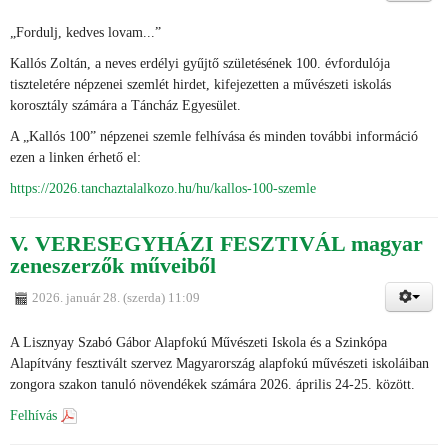
„Fordulj, kedves lovam...”
Kallós Zoltán, a neves erdélyi gyűjtő születésének 100. évfordulója
tiszteletére népzenei szemlét hirdet, kifejezetten a művészeti iskolás
korosztály számára a Táncház Egyesület.
A „Kallós 100” népzenei szemle felhívása és minden további információ
ezen a linken érhető el:
https://2026.tanchaztalalkozo.hu/hu/kallos-100-szemle
V. VERESEGYHÁZI FESZTIVÁL magyar
zeneszerzők műveiből
2026. január 28. (szerda) 11:09
A Lisznyay Szabó Gábor Alapfokú Művészeti Iskola és a Szinkópa
Alapítvány fesztivált szervez Magyarország alapfokú művészeti iskoláiban
zongora szakon tanuló növendékek számára 2026. április 24-25. között.
Felhívás