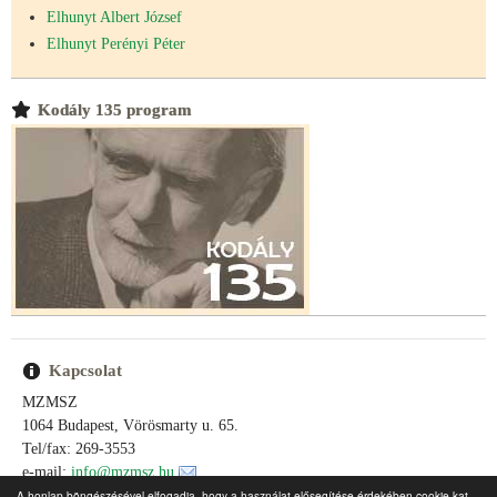
Elhunyt Albert József
Elhunyt Perényi Péter
Kodály 135 program
Kapcsolat
MZMSZ
1064 Budapest, Vörösmarty u. 65.
Tel/fax: 269-3553
e-mail:
info@mzmsz.hu
e-mail:
ertektar@mzmsz.hu
A honlap böngészésével elfogadja, hogy a használat elősegítése érdekében cookie-kat