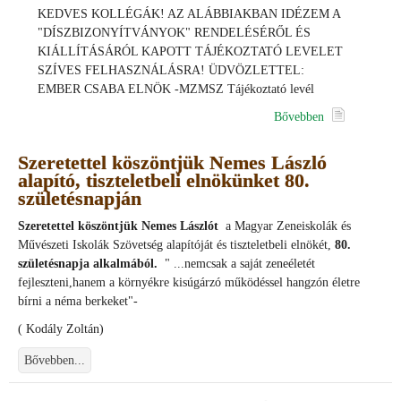
KEDVES KOLLÉGÁK! AZ ALÁBBIAKBAN IDÉZEM A
"DÍSZBIZONYÍTVÁNYOK" RENDELÉSÉRŐL ÉS
KIÁLLÍTÁSÁRÓL KAPOTT TÁJÉKOZTATÓ LEVELET
SZÍVES FELHASZNÁLÁSRA! ÜDVÖZLETTEL:
EMBER CSABA ELNÖK -MZMSZ Tájékoztató levél
Bővebben
Szeretettel köszöntjük Nemes László
alapító, tiszteletbeli elnökünket 80.
születésnapján
Szeretettel köszöntjük Nemes Lászlót
a Magyar Zeneiskolák és
Művészeti Iskolák Szövetség alapítóját és tiszteletbeli elnökét,
80.
születésnapja alkalmából.
" ...nemcsak a saját zeneéletét
fejleszteni,hanem a környékre kisúgárzó működéssel hangzón életre
bírni a néma berkeket"-
( Kodály Zoltán)
Bővebben...