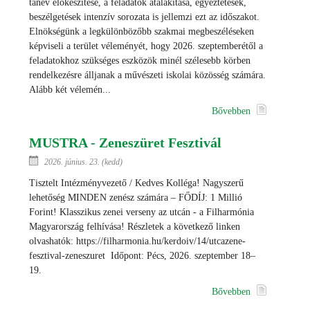
tanév előkészítése, a feladatok átalakítása, egyeztetések,
beszélgetések intenzív sorozata is jellemzi ezt az időszakot.
Elnökségünk a legkülönbözőbb szakmai megbeszéléseken
képviseli a terület véleményét, hogy 2026. szeptemberétől a
feladatokhoz szükséges eszközök minél szélesebb körben
rendelkezésre álljanak a művészeti iskolai közösség számára.
Alább két vélemén...
Bővebben
MUSTRA - Zeneszüret Fesztivál
2026. június. 23. (kedd)
Tisztelt Intézményvezető / Kedves Kolléga! Nagyszerű
lehetőség MINDEN zenész számára – FŐDÍJ: 1 Millió
Forint! Klasszikus zenei verseny az utcán - a Filharmónia
Magyarország felhívása! Részletek a következő linken
olvashatók: https://filharmonia.hu/kerdoiv/14/utcazene-
fesztival-zeneszuret Időpont: Pécs, 2026. szeptember 18–
19.
Bővebben