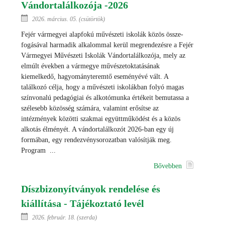
Vándortalálkozója -2026
2026. március. 05. (csütörtök)
Fejér vármegyei alapfokú művészeti iskolák közös össze-
fogásával harmadik alkalommal kerül megrendezésre a Fejér
Vármegyei Művészeti Iskolák Vándortalálkozója, mely az
elmúlt években a vármegye művészetoktatásának
kiemelkedő, hagyományteremtő eseményévé vált. A
találkozó célja, hogy a művészeti iskolákban folyó magas
színvonalú pedagógiai és alkotómunka értékeit bemutassa a
szélesebb közösség számára, valamint erősítse az
intézmények közötti szakmai együttműködést és a közös
alkotás élményét. A vándortalálkozót 2026-ban egy új
formában, egy rendezvénysorozatban valósítják meg.
Program ...
Bővebben
Díszbizonyítványok rendelése és
kiállítása - Tájékoztató levél
2026. február. 18. (szerda)