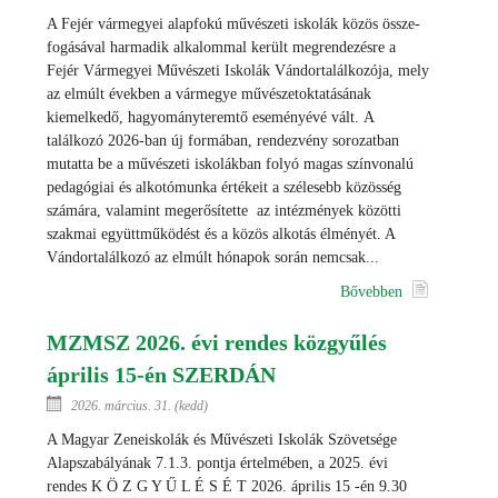
A Fejér vármegyei alapfokú művészeti iskolák közös össze-
fogásával harmadik alkalommal került megrendezésre a
Fejér Vármegyei Művészeti Iskolák Vándortalálkozója, mely
az elmúlt években a vármegye művészetoktatásának
kiemelkedő, hagyományteremtő eseményévé vált. A
találkozó 2026-ban új formában, rendezvény sorozatban
mutatta be a művészeti iskolákban folyó magas színvonalú
pedagógiai és alkotómunka értékeit a szélesebb közösség
számára, valamint megerősítette az intézmények közötti
szakmai együttműködést és a közös alkotás élményét. A
Vándortalálkozó az elmúlt hónapok során nemcsak...
Bővebben
MZMSZ 2026. évi rendes közgyűlés
április 15-én SZERDÁN
2026. március. 31. (kedd)
A Magyar Zeneiskolák és Művészeti Iskolák Szövetsége
Alapszabályának 7.1.3. pontja értelmében, a 2025. évi
rendes K Ö Z G Y Ű L É S É T 2026. április 15 -én 9.30