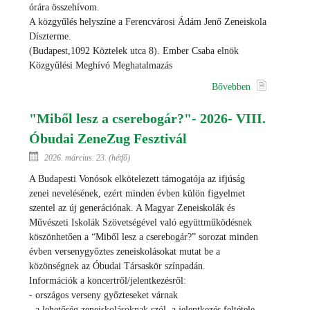
órára összehívom.
A közgyűlés helyszíne a Ferencvárosi Ádám Jenő Zeneiskola
Díszterme.
(Budapest,1092 Köztelek utca 8). Ember Csaba elnök
Közgyűlési Meghívó Meghatalmazás
Bővebben
"Miből lesz a cserebogár?"- 2026- VIII.
Óbudai ZeneZug Fesztivál
2026. március. 23. (hétfő)
A Budapesti Vonósok elkötelezett támogatója az ifjúság
zenei nevelésének, ezért minden évben külön figyelmet
szentel az új generációnak. A Magyar Zeneiskolák és
Művészeti Iskolák Szövetségével való együttműködésnek
köszönhetően a “Miből lesz a cserebogár?” sorozat minden
évben versenygyőztes zeneiskolásokat mutat be a
közönségnek az Óbudai Társaskör színpadán.
Információk a koncertről/jelentkezésről:
- országos verseny győzteseket várnak
- a lehetőség zeneiskolásoknak szól, a jelentkezés feltétele,