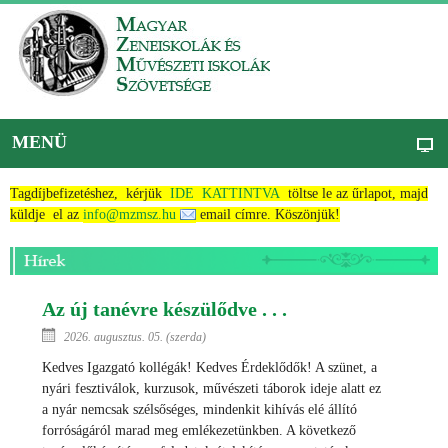
MENÜ
Tagdíjbefizetéshez, kérjük
IDE KATTINTVA
töltse le az űrlapot, majd
küldje el az
info@mzmsz.hu
email címre. Köszönjük!
Az új tanévre készülődve . . .
2026. augusztus. 05. (szerda)
Kedves Igazgató kollégák! Kedves Érdeklődők! A szünet, a
nyári fesztiválok, kurzusok, művészeti táborok ideje alatt ez
a nyár nemcsak szélsőséges, mindenkit kihívás elé állító
forróságáról marad meg emlékezetünkben. A következő