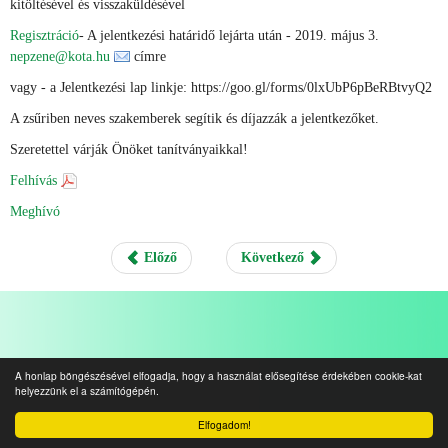
kitöltésével és visszaküldésével
Regisztráció
- A jelentkezési határidő lejárta után - 2019. május 3.
nepzene@kota.hu
címre
vagy - a Jelentkezési lap linkje: https://goo.gl/forms/0lxUbP6pBeRBtvyQ2
A zsűriben neves szakemberek segítik és díjazzák a jelentkezőket.
Szeretettel várják Önöket tanítványaikkal!
Felhívás
Meghívó
Előző
Következő
A honlap böngészésével elfogadja, hogy a használat elősegítése érdekében cookie-kat
helyezzünk el a számítógépén.
Elfogadom!