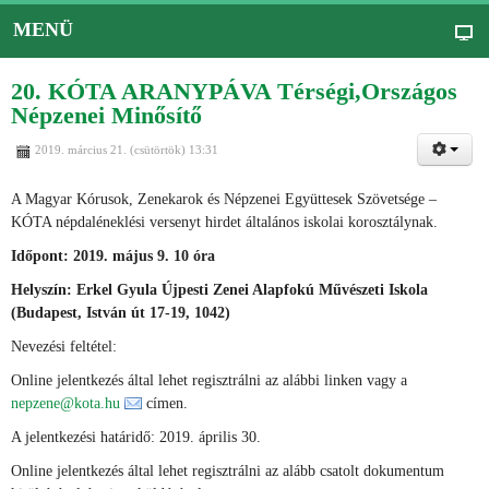
MENÜ
20. KÓTA ARANYPÁVA Térségi,Országos
Népzenei Minősítő
2019. március 21. (csütörtök) 13:31
A Magyar Kórusok, Zenekarok és Népzenei Együttesek Szövetsége –
KÓTA népdaléneklési versenyt hirdet általános iskolai korosztálynak.
Időpont: 2019. május 9. 10 óra
Helyszín: Erkel Gyula Újpesti Zenei Alapfokú Művészeti Iskola
(Budapest, István út 17-19, 1042)
Nevezési feltétel:
Online jelentkezés által lehet regisztrálni az alábbi linken vagy a
nepzene@kota.hu
címen.
A jelentkezési határidő: 2019. április 30.
Online jelentkezés által lehet regisztrálni az alább csatolt dokumentum