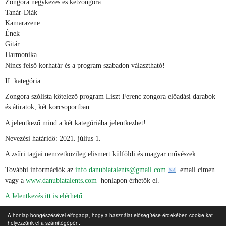
Zongora négykezes és kétzongora
Tanár-Diák
Kamarazene
Ének
Gitár
Harmonika
Nincs felső korhatár és a program szabadon választható!
II. kategória
Zongora szólista kötelező program Liszt Ferenc zongora előadási darabok
és átiratok, két korcsoportban
A jelentkező mind a két kategóriába jelentkezhet!
Nevezési határidő: 2021. július 1.
A zsűri tagjai nemzetközileg elismert külföldi és magyar művészek.
További információk az
info.danubiatalents@gmail.com
email címen
vagy a
www.danubiatalents.com
honlapon érhetők el.
A Jelentkezés itt is elérhető
Danubia Talents Szervezők
A honlap böngészésével elfogadja, hogy a használat elősegítése érdekében cookie-kat
helyezzünk el a számítógépén.