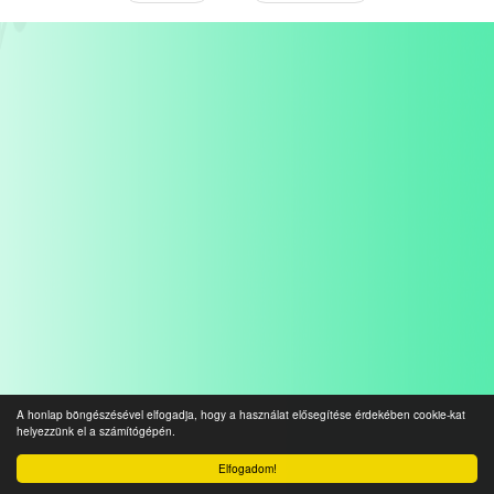
A honlap böngészésével elfogadja, hogy a használat elősegítése érdekében cookie-kat
helyezzünk el a számítógépén.
Elfogadom!