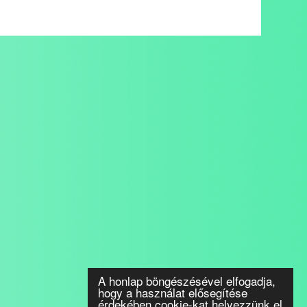
A honlap böngészésével elfogadja,
hogy a használat elősegítése
érdekében cookie-kat helyezzünk el