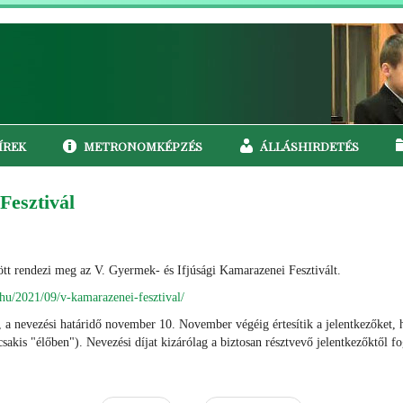
ÍREK
METRONOMKÉPZÉS
ÁLLÁSHIRDETÉS
Fesztivál
t rendezi meg az V. Gyermek- és Ifjúsági Kamarazenei Fesztivált.
.hu/2021/09/v-kamarazenei-fesztival/
tő, a nevezési határidő november 10. November végéig értesítik a jelentkezőket
sakis "élőben"). Nevezési díjat kizárólag a biztosan résztvevő jelentkezőktől f