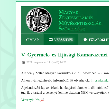
CÍMLAP
VERSENYEK
FŐVÁROSI H
V. Gyermek- és Ifjúsági Kamarazenei 
2021. szeptember 14. (kedd) 14:20
A Kodály Zoltán Magyar Kórusiskola 2021. december 3-5. közöt
A Fesztivál legfrissebb információi itt olvashatók:
https://kzmk
A jelentkezési lap az iskola honlapjáról október 1-től letölthe
tudják-e tartani a versenyt (online biztosan NEM versenyzünk, c
Versenykiírás