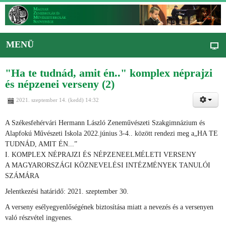
MENÜ
"Ha te tudnád, amit én.." komplex néprajzi
és népzenei verseny (2)
2021. szeptember 14. (kedd) 14:32
A Székesfehérvári Hermann László Zeneművészeti Szakgimnázium és
Alapfokú Művészeti Iskola 2022.június 3-4.. között rendezi meg a„HA TE
TUDNÁD, AMIT ÉN...”
I. KOMPLEX NÉPRAJZI ÉS NÉPZENEELMÉLETI VERSENY
A MAGYARORSZÁGI KÖZNEVELÉSI INTÉZMÉNYEK TANULÓI
SZÁMÁRA
Jelentkezési határidő: 2021. szeptember 30.
A verseny esélyegyenlőségének biztosítása miatt a nevezés és a versenyen
való részvétel ingyenes.