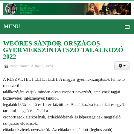
MENÜ
WEÖRES SÁNDOR ORSZÁGOS
GYERMEKSZÍNJÁTSZÓ TALÁLKOZÓ
2022
2022. február 28. (hétfő) 15:51
A RÉSZVÉTEL FELTÉTELEI: A magyar gyermekszínjátszók felmenő
rendszerű
találkozójára várjuk minden olyan csoport nevezését, amelynek tagjai
köznevelési intézmények tanulói,
legalább 80%-ban 6 és 15 év közöttiek. A találkozóra tematikai és egyéb
tartalmi megkötés nélkül a
csoporttagok életkorának, érdeklődésének és képességeinek megfelelő
színjátszó előadások,
előadásrészletek nevezhetők. Az előadások ajánlott (leghosszabb)