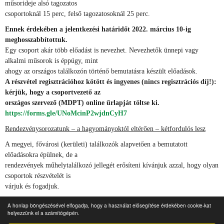
műsorideje alsó tagozatos
csoportoknál 15 perc, felső tagozatosoknál 25 perc.
Ennek érdekében a jelentkezési határidőt 2022. március 10-ig
meghosszabbítottuk.
Egy csoport akár több előadást is nevezhet. Nevezhetők ünnepi vagy
alkalmi műsorok is éppúgy, mint
ahogy az országos találkozón történő bemutatásra készült előadások.
A részvétel regisztrációhoz kötött és ingyenes (nincs regisztrációs díj!):
kérjük, hogy a csoportvezető az
országos szervező (MDPT) online űrlapját töltse ki.
https://forms.gle/UNoMcinP2wjdnCyH7
Rendezvénysorozatunk – a hagyományoktól eltérően – kétfordulós lesz
A megyei, fővárosi (kerületi) találkozók alapvetően a bemutatott
előadásokra épülnek, de a
rendezvények műhelytalálkozó jellegét erősíteni kívánjuk azzal, hogy olyan
csoportok részvételét is
várjuk és fogadjuk.
Versenykiírás
A honlap böngészésével elfogadja, hogy a használat elősegítése érdekében cookie-kat
helyezzünk el a számítógépén.