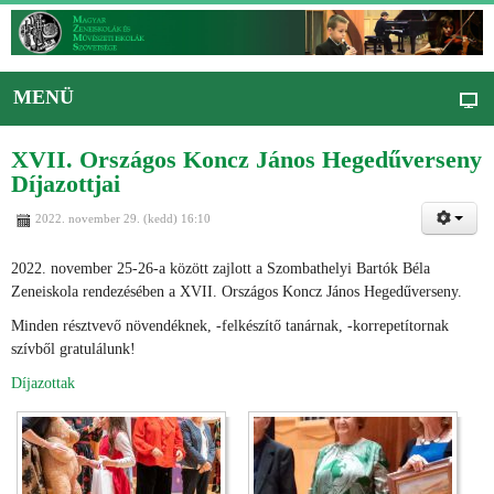
MENÜ
XVII. Országos Koncz János Hegedűverseny
Díjazottjai
2022. november 29. (kedd) 16:10
2022. november 25-26-a között zajlott a Szombathelyi Bartók Béla
Zeneiskola rendezésében a XVII. Országos Koncz János Hegedűverseny.
Minden résztvevő növendéknek, -felkészítő tanárnak, -korrepetítornak
szívből gratulálunk!
Díjazottak