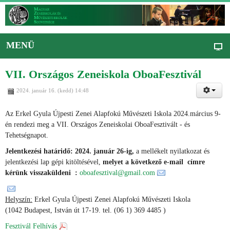
MENÜ
VII. Országos Zeneiskola OboaFesztivál
2024. január 16. (kedd) 14:48
Az Erkel Gyula Újpesti Zenei Alapfokú Művészeti Iskola 2024.március 9-
én rendezi meg a VII. Országos Zeneiskolai OboaFesztivált - és
Tehetségnapot.
Jelentkezési határidő: 2024. január 26-ig,
a mellékelt nyilatkozat és
jelentkezési lap gépi kitöltésével,
melyet a következő
e-mail címre
kérünk
vissza
küldeni
:
oboafesztival@gmail.com
Helyszín:
Erkel Gyula Újpesti Zenei Alapfokú Művészeti Iskola
(1042 Budapest, István út 17-19. tel. (06 1) 369 4485 )
Fesztivál Felhívás