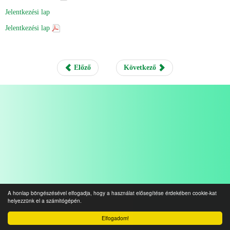
Jelentkezési lap
Jelentkezési lap
Előző
Következő
A honlap böngészésével elfogadja, hogy a használat elősegítése érdekében cookie-kat
helyezzünk el a számítógépén.
Elfogadom!