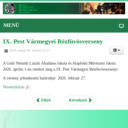
MENÜ
IX. Pest Vármegyei Rézfúvósverseny
2026. január 06. (kedd) 15:25
A Gödi Németh László Általános Iskola és Alapfokú Művészeti Iskola
2026. április 1-én rendezi meg a IX. Pest Vármegyei Rézfúvósversenyt.
A verseny jelentkezési határideje: 2026. február 27.
Versenykiírás
Előző
Következő