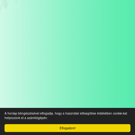
A honlap böngészésével elfogadja, hogy a használat elősegítése érdekében cookie-kat
helyezzünk el a számítógépén.
Elfogadom!