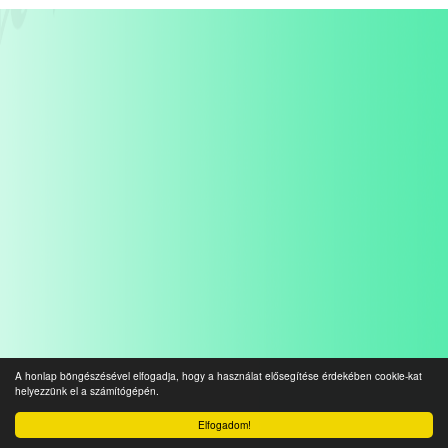
A honlap böngészésével elfogadja, hogy a használat elősegítése érdekében cookie-kat
helyezzünk el a számítógépén.
Elfogadom!