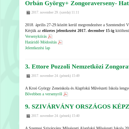
Orbán György+ Zongoraverseny- Hatá
2017. november 29. (szerda) 11:11
2018. április 27-29.között kerül megrendezésre a Szentendrei
Kérjük az
előzetes jelentkezést 2017. december 15-ig
kitölten
Versenykiírás
Határidő Módosítás
Jelentkezési lap
3. Ettore Pozzoli Nemzetközi Zongor
2017. november 24. (péntek) 15:49
A Kroó György Zeneiskola és Alapfokú Művészeti Iskola lengye
Bővebben a versenyről
9. SZIVÁRVÁNY ORSZÁGOS KÉ
2017. november 24. (péntek) 15:40
A Szentesi Szivárvány Művészeti Alapfokú Művészeti I