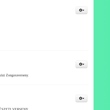
közi Zongoraverseny.
MŰVÉSZETI VERSENY