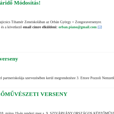
ridő Módosítás!
 Vujicsics Tihamér Zeneiskolában az Orbán György + Zongoraversenyre.
i és a következő
email címre elküldeni:
orban.piano@gmail.com
averseny
l partneriskolája szervezésében kerül megrendezésre 3. Ettore Pozzoli Nemzet
PZŐMŰVÉSZETI VERSENY
skola 2018. május 19-én rendezi meg a 9. SZIVÁRVÁNY ORSZÁGOS KÉPZŐ