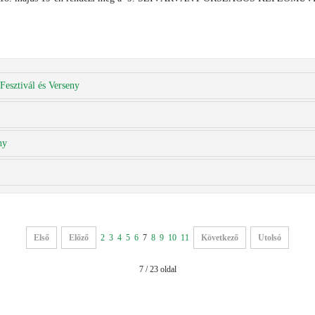
Fesztivál és Verseny
ny
Első
Előző
2
3
4
5
6
7
8
9
10
11
Következő
Utolsó
7 / 23 oldal