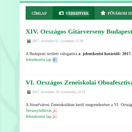
CÍMLAP
VERSENYEK
FŐVÁROSI H
XIV. Országos Gitárverseny Budapesti
2017. december 02. (szombat) 12:18
A Budapesti területi válogatóra
a jelentkezési határidő: 2017
Jelentkezési lap
VI. Országos Zeneiskolai Oboafesztiv
2017. november 30. (csütörtök) 14:15
A Józsefvárosi Zeneiskolában kerül megrendezésre a VI. Országo
Versenyfelhívás
Jelentkezési lap