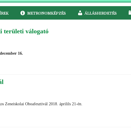
ÍREK
METRONOMKÉPZÉS
ÁLLÁSHIRDETÉS
 területi válogató
.december 16.
ál
s Zeneiskolai Oboafesztivál 2018. áprilils 21-én.