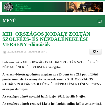
MENÜ
XIII. ORSZÁGOS KODÁLY ZOLTÁN
SZOLFÉZS- ÉS NÉPDALÉNEKLÉSI
VERSENY -döntősök
2023. március 09. (csütörtök) 13:41
Befejeződtek a XIII. ORSZÁGOS KODÁLY ZOLTÁN SZOLFÉZS- ÉS
NÉPDALÉNEKLÉSI VERSENY válogatói.
A versenybizottság döntése alapján az 215 pont és a 215 pont fölötti
pontszámot elért versenyzők vehetnek részt a XIII. ORSZÁGOS
KODÁLY ZOLTÁN SZOLFÉZS- ÉS NÉPDALÉNEKLÉSI VERSENY
országos döntőjén.
Az országos döntő nevezési határideje: 2023. április 6. éjfél
Az
országos döntőt rendező iskola honlapján online kell
a versenykiírás