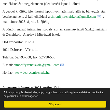
mellékleteként megjelentetett jelentkezési lapot kitölteni.
A géppel kitöltött jelentkezési lapot nyomtatás majd aláírás, bélyegzés után
beszkennelve is el kell elküldeni a
simonffy.zeneiskola@gmail.com
e-
mail címre 2023. április 6. éjfélig
A döntőt rendező intézmény:Kodály Zoltán Zeneművészeti Szakgimnázium
és Zeneiskola- Alapfokú Művészeti Iskola
OM azonosító: 031231
4024 Debrecen, Vár u. 1.
Telefon: 52/790-538, fax: 52/790-538
E-mail:
simonffy.zeneiskola@gmail.com
Honlap:
www.debrecenizenede.hu
A verseny időpontja: 2023. május 12-14.
A honlap böngészésével elfogadja, hogy a használat elősegítése érdekében cookie-kat
helyezzünk el a számítógépén.
Következő
Elfogadom!