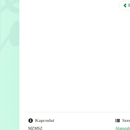
E
Kapcsolat
Sze
MZMSZ
Alapszab