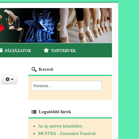
PÁLYÁZATOK
TANTERVEK
Kereső
Legutóbbi hírek
Az új tanévre készülődve . . .
MUSTRA - Zeneszüret Fesztivál