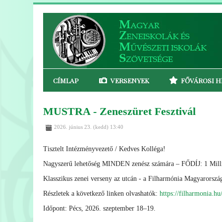
CÍMLAP
VERSENYEK
FŐVÁROSI H
MUSTRA - Zeneszüret Fesztivál
2026. június 23. (kedd) 13:40
Tisztelt Intézményvezető / Kedves Kolléga!
Nagyszerű lehetőség MINDEN zenész számára – FŐDÍJ: 1 Milli
Klasszikus zenei verseny az utcán - a Filharmónia Magyarország
Részletek a következő linken olvashatók:
https://filharmonia.hu
Időpont: Pécs, 2026. szeptember 18–19.