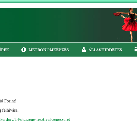
ÍREK
METRONOMKÉPZÉS
ÁLLÁSHIRDETÉS
ó Forint!
 felhívása!
/kerdoiv/14/utcazene-fesztival-zeneszuret