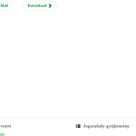
lőző
Következő
rvezet
Jogszabály gyűjtemény
ály