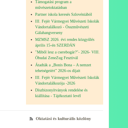
Támogatási program a
művészetoktatásban
Partner iskola keresés Szlovéniából
III. Fejér Vármegyei Művészeti Iskolák
Vándortalálkozó - Összművészeti
Gálahangverseny
MZMSZ 2026. évi rendes közgyűlés
április 15-én SZERDÁN
"Miből lesz a cserebogár?"- 2026- VIII.
Óbudai ZeneZug Fesztivál
Átadták a „Bonis Bona – A nemzet
tehetségeiért” 2026-os díjait
III. Fejér Vármegyei Művészeti Iskolák
Vándortalálkozója -2026
Díszbizonyítványok rendelése és
kiállítása - Tájékoztató levél
Oktatási és kulturális közlöny