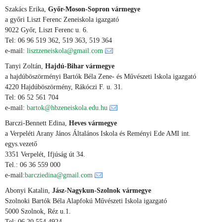
Szakács Erika,
Győr-Moson-Sopron vármegye
a győri Liszt Ferenc Zeneiskola igazgató
9022 Győr, Liszt Ferenc u. 6.
Tel: 06 96 519 362, 519 363, 519 364
e-mail:
lisztzeneiskola@gmail.com
Tanyi Zoltán,
Hajdú-Bihar vármegye
a hajdúböszörményi Bartók Béla Zene- és Művészeti Iskola igazgató
4220 Hajdúböszörmény, Rákóczi F. u. 31.
Tel: 06 52 561 704
e-mail:
bartok@hbzeneiskola.edu.hu
Barczi-Bennett Edina,
Heves vármegye
a Verpeléti Arany János Általános Iskola és Reményi Ede AMI int.
egys.vezető
3351 Verpelét, Ifjúság út 34.
Tel.: 06 36 559 000
e-mail:
barcziedina@gmail.com
Abonyi Katalin,
Jász-Nagykun-Szolnok vármegye
Szolnoki Bartók Béla Alapfokú Művészeti Iskola igazgató
5000 Szolnok, Réz u.1.
Tel: 06 20 554 4924