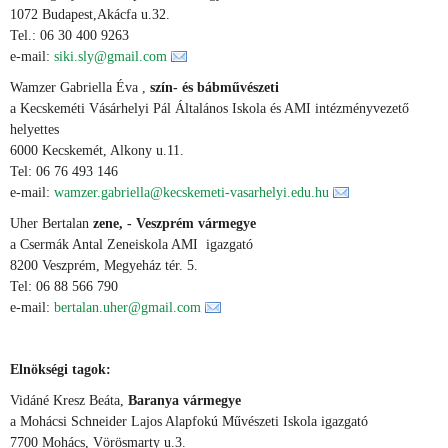
1072 Budapest,Akácfa u.32.
Tel.: 06 30 400 9263
e-mail:
siki.sly@gmail.com
Wamzer Gabriella Éva ,
szín- és bábművészeti
a Kecskeméti Vásárhelyi Pál Általános Iskola és AMI intézményvezető
helyettes
6000 Kecskemét, Alkony u.11.
Tel: 06 76 493 146
e-mail:
wamzer.gabriella@kecskemeti-vasarhelyi.edu.hu
Uher Bertalan
zene, - Veszprém vármegye
a Csermák Antal Zeneiskola AMI igazgató
8200 Veszprém, Megyeház tér. 5.
Tel: 06 88 566 790
e-mail:
bertalan.uher@gmail.com
Elnökségi tagok:
Vidáné Kresz Beáta,
Baranya vármegye
a Mohácsi Schneider Lajos Alapfokú Művészeti Iskola igazgató
7700 Mohács, Vörösmarty u.3.