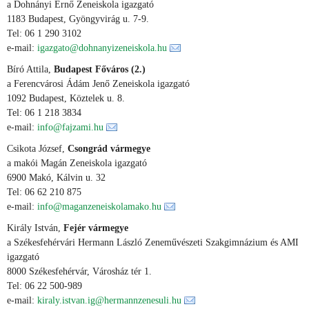
a Dohnányi Ernő Zeneiskola igazgató
1183 Budapest, Gyöngyvirág u. 7-9.
Tel: 06 1 290 3102
e-mail:
igazgato@dohnanyizeneiskola.hu
Bíró Attila,
Budapest Főváros (2.)
a Ferencvárosi Ádám Jenő Zeneiskola igazgató
1092 Budapest, Köztelek u. 8.
Tel: 06 1 218 3834
e-mail:
info@fajzami.hu
Csikota József,
Csongrád vármegye
a makói Magán Zeneiskola igazgató
6900 Makó, Kálvin u. 32
Tel: 06 62 210 875
e-mail:
info@maganzeneiskolamako.hu
Király István,
Fejér vármegye
a Székesfehérvári Hermann László Zeneművészeti Szakgimnázium és AMI
igazgató
8000 Székesfehérvár, Városház tér 1.
Tel: 06 22 500-989
e-mail:
kiraly.istvan.ig@hermannzenesuli.hu