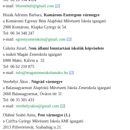
e-mail:
bbzenesuli@gmail.com
Hozák Adrienn Barbara,
Komárom-Esztergom vármegye
a Komáromi Egressy Béni Alapfokú Művészeti Iskola igazgató
2900 Komárom, Klapka György út 54.
Tel: 06 34 340 247
e-mail:
egressyzeneiskola@gmail.com
Csikóta József, N
em állami fenntartású iskolák képviselete
a makói Magán Zeneiskola igazgató
6900 Makó, Kálvin u. 32
Tel: 06 62 210 875
e-mail:
info@maganzeneiskolamako.hu
Verebélyi Ákos ,
Nógrád vármegye
a Balassagyarmati Alapfokú Művészeti Iskola Zeneiskola igazgató
2660 Balassagyarmat, Óváros tér 11.
Tel: 06 35 301 433
e-mail:
verebelyiakos@gmail.com
Oláhné Szabó Anita,
Pest vármegye (1.)
a Cziffra György Művészeti Iskola AMI igazgató
2013 Pilisvörösvár, Szabadság u.21.