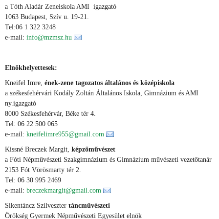
a Tóth Aladár Zeneiskola AMI igazgató
1063 Budapest, Szív u. 19-21.
Tel:06 1 322 3248
e-mail:
info@mzmsz.hu
Elnökhelyettesek:
Kneifel Imre,
ének-zene tagozatos általános és középiskola
a székesfehérvári Kodály Zoltán Általános Iskola, Gimnázium és AMI
ny.igazgató
8000 Székesfehérvár, Béke tér 4.
Tel: 06 22 500 065
e-mail:
kneifelimre955@gmail.com
Kissné Breczek Margit,
képzőművészet
a Fóti Népművészeti Szakgimnázium és Gimnázium művészeti vezetőtanár
2153 Fót Vörösmarty tér 2.
Tel: 06 30 995 2469
e-mail:
breczekmargit@gmail.com
Sikentáncz Szilveszter
táncművészeti
Örökség Gyermek Népművészeti Egyesület elnök