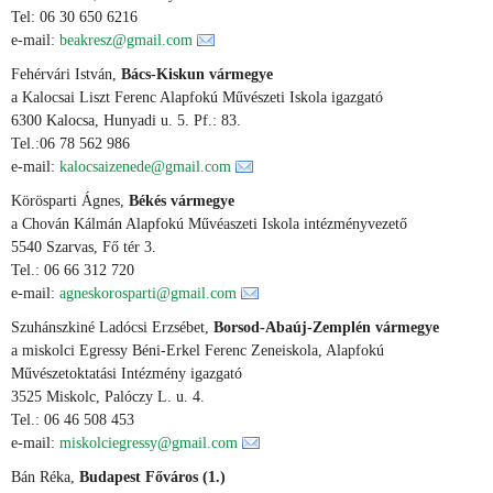
Tel: 06 30 650 6216
e-mail:
beakresz@gmail.com
Fehérvári István,
Bács-Kiskun vármegye
a Kalocsai Liszt Ferenc Alapfokú Művészeti Iskola igazgató
6300 Kalocsa, Hunyadi u. 5. Pf.: 83.
Tel.:06 78 562 986
e-mail:
kalocsaizenede@gmail.com
Körösparti Ágnes,
Békés vármegye
a Chován Kálmán Alapfokú Művéaszeti Iskola intézményvezető
5540 Szarvas, Fő tér 3.
Tel.: 06 66 312 720
e-mail:
agneskorosparti@gmail.com
Szuhánszkiné Ladócsi Erzsébet,
Borsod-Abaúj-Zemplén vármegye
a miskolci Egressy Béni-Erkel Ferenc Zeneiskola, Alapfokú
Művészetoktatási Intézmény igazgató
3525 Miskolc, Palóczy L. u. 4.
Tel.: 06 46 508 453
e-mail:
miskolciegressy@gmail.com
Bán Réka,
Budapest Főváros (1.)