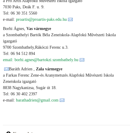
a Pro Artis Alapfokú Művészeti Iskola igazgató
7030 Paks, Deák F. u. 9.
Tel: 06 30 351 5560
e-mail:
proartis@proartis-paks.edu.hu
Borhi Ágnes,
Vas vármegye
a Szombathelyi Bartók Béla Zeneiskola-Alapfokú Művészeti Iskola
igazgató
9700 Szombathely,Rákóczi Ferenc u.3.
Tel: 06 94 512 894
email: borhi.agnes@bartokzi.szombathely.hu
Baráth Adrien ,
Zala vármegye
a Farkas Ferenc Zene-és Aranymetszés Alapfokú Művészeti Iskola
Zeneiskola igazgató
8838 Nagykanizsa, Sugár út 18.
Tel: 06 30 402 2397
e-mail:
barathadrien@gmail.com