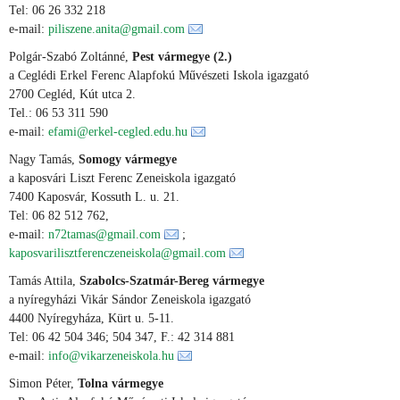
Tel: 06 26 332 218
e-mail:
piliszene.anita@gmail.com
Polgár-Szabó Zoltánné,
Pest vármegye (2.)
a Ceglédi Erkel Ferenc Alapfokú Művészeti Iskola igazgató
2700 Cegléd, Kút utca 2.
Tel.: 06 53 311 590
e-mail:
efami@erkel-cegled.edu.hu
Nagy Tamás,
Somogy vármegye
a kaposvári Liszt Ferenc Zeneiskola igazgató
7400 Kaposvár, Kossuth L. u. 21.
Tel: 06 82 512 762,
e-mail:
n72tamas@gmail.com
;
kaposvarilisztferenczeneiskola@gmail.com
Tamás Attila,
Szabolcs-Szatmár-Bereg vármegye
a nyíregyházi Vikár Sándor Zeneiskola igazgató
4400 Nyíregyháza, Kürt u. 5-11.
Tel: 06 42 504 346; 504 347, F.: 42 314 881
e-mail:
info@vikarzeneiskola.hu
Simon Péter,
Tolna vármegye