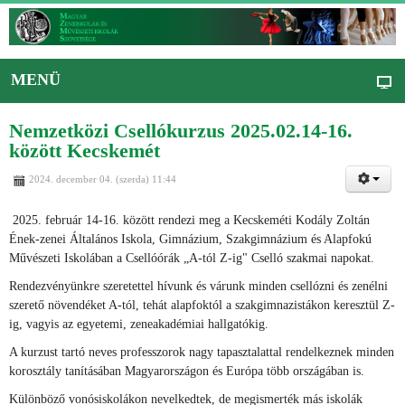
MENÜ
Nemzetközi Csellókurzus 2025.02.14-16.
között Kecskemét
2024. december 04. (szerda) 11:44
2025. február 14-16. között rendezi meg a Kecskeméti Kodály Zoltán
Ének-zenei Általános Iskola, Gimnázium, Szakgimnázium és Alapfokú
Művészeti Iskolában a Csellóórák „A-tól Z-ig" Cselló szakmai napokat.
Rendezvényünkre szeretettel hívunk és várunk minden csellózni és zenélni
szerető növendéket A-tól, tehát alapfoktól a szakgimnazistákon keresztül Z-
ig, vagyis az egyetemi, zeneakadémiai hallgatókig.
A kurzust tartó neves professzorok nagy tapasztalattal rendelkeznek minden
korosztály tanításában Magyarországon és Európa több országában is.
Különböző vonósiskolákon nevelkedtek, de megismerték más iskolák