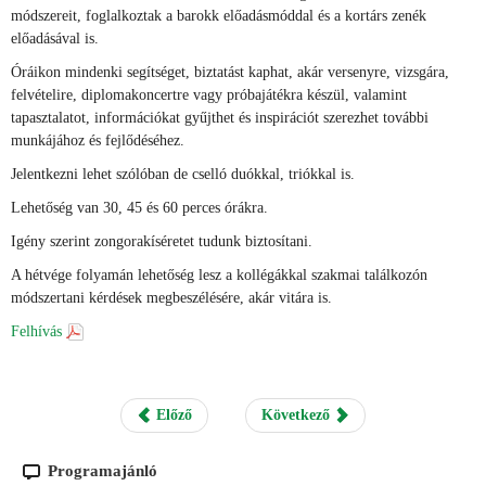
módszereit, foglalkoztak a barokk előadásmóddal és a kortárs zenék
előadásával is.
Óráikon mindenki segítséget, biztatást kaphat, akár versenyre, vizsgára,
felvételire, diplomakoncertre vagy próbajátékra készül, valamint
tapasztalatot, információkat gyűjthet és inspirációt szerezhet további
munkájához és fejlődéséhez.
Jelentkezni lehet szólóban de cselló duókkal, triókkal is.
Lehetőség van 30, 45 és 60 perces órákra.
Igény szerint zongorakíséretet tudunk biztosítani.
A hétvége folyamán lehetőség lesz a kollégákkal szakmai találkozón
módszertani kérdések megbeszélésére, akár vitára is.
Felhívás
Előző
Következő
Programajánló