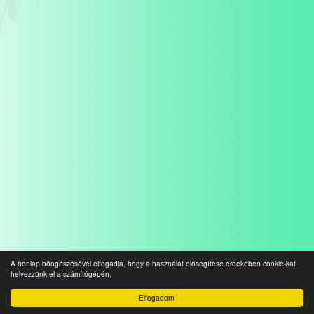
A honlap böngészésével elfogadja, hogy a használat elősegítése érdekében cookie-kat
helyezzünk el a számítógépén.
Elfogadom!