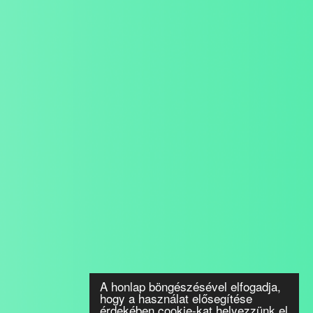
A honlap böngészésével elfogadja,
hogy a használat elősegítése
érdekében cookie-kat helyezzünk el