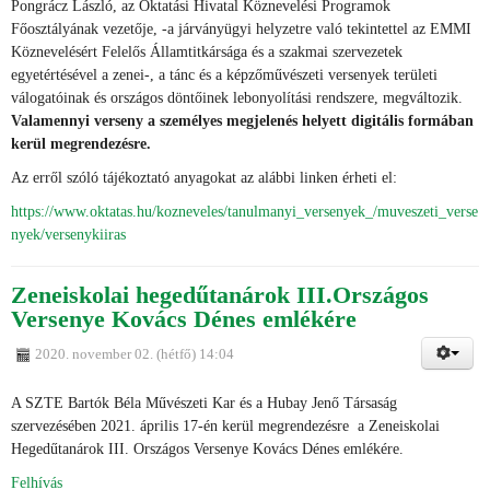
Pongrácz László, az Oktatási Hivatal Köznevelési Programok
Főosztályának vezetője, -a járványügyi helyzetre való tekintettel az EMMI
Köznevelésért Felelős Államtitkársága és a szakmai szervezetek
egyetértésével a zenei-, a tánc és a képzőművészeti versenyek területi
válogatóinak és országos döntőinek lebonyolítási rendszere, megváltozik.
Valamennyi verseny
a személyes megjelenés helyett digitális formában
kerül megrendezésre.
Az erről szóló tájékoztató anyagokat az alábbi linken érheti el:
https://www.oktatas.hu/kozneveles/tanulmanyi_versenyek_/muveszeti_verse
nyek/versenykiiras
Zeneiskolai hegedűtanárok III.Országos
Versenye Kovács Dénes emlékére
2020. november 02. (hétfő) 14:04
A SZTE Bartók Béla Művészeti Kar és a Hubay Jenő Társaság
szervezésében 2021. április 17-én kerül megrendezésre a Zeneiskolai
Hegedűtanárok III. Országos Versenye Kovács Dénes emlékére.
Felhívás