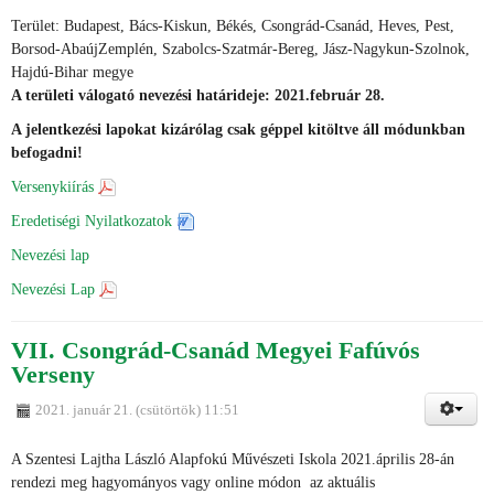
Terület: Budapest, Bács-Kiskun, Békés, Csongrád-Csanád, Heves, Pest,
Borsod-AbaújZemplén, Szabolcs-Szatmár-Bereg, Jász-Nagykun-Szolnok,
Hajdú-Bihar megye
A területi válogató nevezési határideje: 2021.február 28.
A jelentkezési lapokat kizárólag csak géppel kitöltve áll módunkban
befogadni!
Versenykiírás
Eredetiségi Nyilatkozatok
Nevezési lap
Nevezési Lap
VII. Csongrád-Csanád Megyei Fafúvós
Verseny
2021. január 21. (csütörtök) 11:51
A Szentesi Lajtha László Alapfokú Művészeti Iskola 2021.április 28-án
rendezi meg hagyományos vagy online módon az aktuális