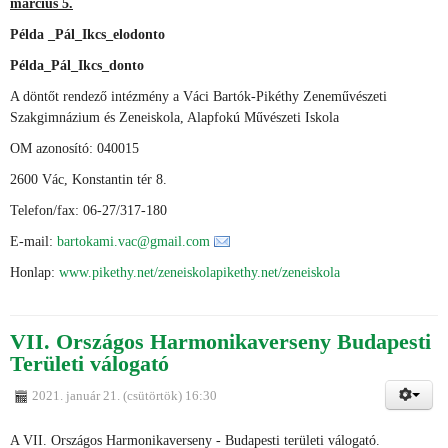
március 5.
Példa _Pál_Ikcs_elodonto
Példa_Pál_Ikcs_donto
A döntőt rendező intézmény a Váci Bartók-Pikéthy Zeneművészeti
Szakgimnázium és Zeneiskola, Alapfokú Művészeti Iskola
OM azonosító: 040015
2600 Vác, Konstantin tér 8.
Telefon/fax: 06-27/317-180
E-mail:
bartokami.vac@gmail.com
Honlap:
www.pikethy.net/zeneiskolapikethy.net/zeneiskola
VII. Országos Harmonikaverseny Budapesti
Területi válogató
2021. január 21. (csütörtök) 16:30
A VII. Országos Harmonikaverseny - Budapesti területi válogató.