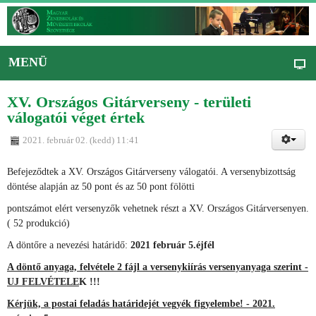
MENÜ
XV. Országos Gitárverseny - területi
válogatói véget értek
2021. február 02. (kedd) 11:41
Befejeződtek a XV. Országos Gitárverseny válogatói. A versenybizottság
döntése alapján az 50 pont és az 50 pont fölötti
pontszámot elért versenyzők vehetnek részt a XV. Országos Gitárversenyen.
( 52 produkció)
A döntőre a nevezési határidő:
2021 február 5.éjfél
A döntő anyaga, felvétele 2 fájl a versenykiírás versenyanyaga szerint -
UJ FELVÉTELE
K !!!
Kérjük, a postai feladás határidejét vegyék figyelembe! - 2021.