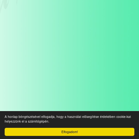
A honlap böngészésével elfogadja, hogy a használat elősegítése érdekében cookie-kat
helyezzünk el a számítógépén.
Elfogadom!