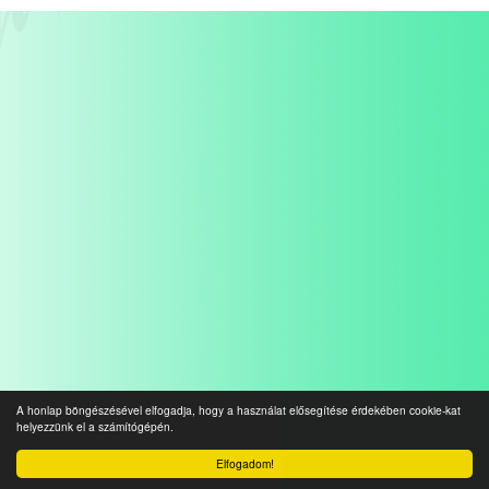
A honlap böngészésével elfogadja, hogy a használat elősegítése érdekében cookie-kat
helyezzünk el a számítógépén.
Elfogadom!