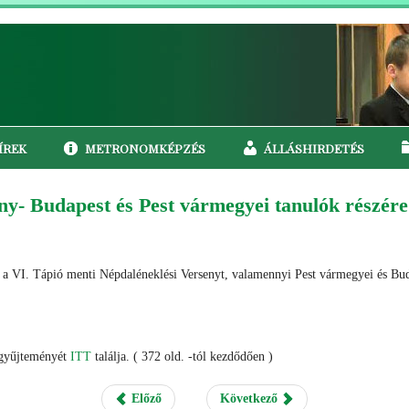
ÍREK
METRONOMKÉPZÉS
ÁLLÁSHIRDETÉS
ny- Budapest és Pest vármegyei tanulók részére
VI. Tápió menti Népdaléneklési Versenyt, valamennyi Pest vármegyei és Budapes
n gyűjteményét
ITT
találja. ( 372 old. -tól kezdődően )
Előző
Következő