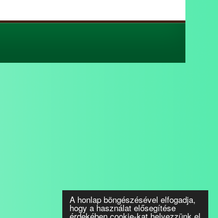
A honlap böngészésével elfogadja,
hogy a használat elősegítése
érdekében cookie-kat helyezzünk el