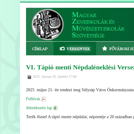
CÍMLAP
VERSENYEK
FŐVÁROSI H
VI. Tápió menti Népdaléneklési Verse
2025. február 03. (hétfő) 17:00
2025. május 21- én rendezi meg Sülysáp Város Önkormányzata a 
Felhívás
Jelentkezési lap
Terék József A tápió mente népdalai, népzenéje a 20.századba