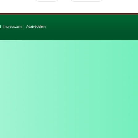
|
Impresszum
|
Adatvédelem