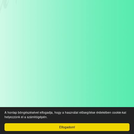
A honlap böngészésével elfogadja, hogy a használat elősegítése érdekében cookie-kat
helyezzünk el a számítógépén.
Elfogadom!