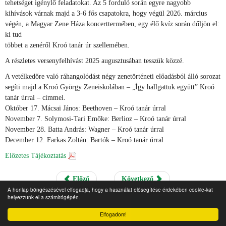
tehetséget igénylő feladatokat. Az 5 forduló során egyre nagyobb
kihívások várnak majd a 3-6 fős csapatokra, hogy végül 2026. március
végén, a Magyar Zene Háza koncerttermében, egy élő kvíz során dőljön el:
ki tud
többet a zenéről Kroó tanár úr szellemében.
A részletes versenyfelhívást 2025 augusztusában tesszük közzé.
A vetélkedőre való ráhangolódást négy zenetörténeti előadásból álló sorozat
segíti majd a Kroó György Zeneiskolában – „Így hallgattuk együtt” Kroó
tanár úrral – címmel.
Október 17. Mácsai János: Beethoven – Kroó tanár úrral
November 7. Solymosi-Tari Emőke: Berlioz – Kroó tanár úrral
November 28. Batta András: Wagner – Kroó tanár úrral
December 12. Farkas Zoltán: Bartók – Kroó tanár úrral
Előzetes Tájékoztatás
Előző
Következő
A honlap böngészésével elfogadja, hogy a használat elősegítése érdekében cookie-kat
helyezzünk el a számítógépén.
Elfogadom!