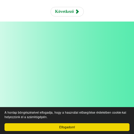
Következő
A honlap böngészésével elfogadja, hogy a használat elősegítése érdekében cookie-kat
helyezzünk el a számítógépén.
Elfogadom!