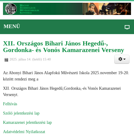
MENÜ
XII. Országos Bihari János Hegedű-,
Gordonka- és Vonós Kamarazenei Verseny
2025. július 14. (hétfő) 15:40
Az Abonyi Bihari János Alapfokú Művészeti Iskola 2025.november 19-20.
között rendezi meg a
XII. Országos Bihari János Hegedű,Gordonka,-és Vonós Kamarazenei
Versenyt.
Felhívás
Szóló jelentkezési lap
Kamarazenei jelentkezési lap
Adatvédelmi Nyilatkozat