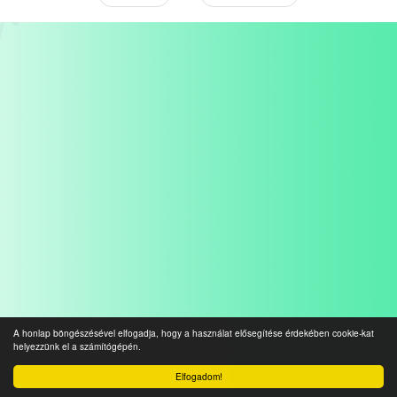
A honlap böngészésével elfogadja, hogy a használat elősegítése érdekében cookie-kat
helyezzünk el a számítógépén.
Elfogadom!