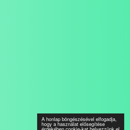
A honlap böngészésével elfogadja,
hogy a használat elősegítése
érdekében cookie-kat helyezzünk el