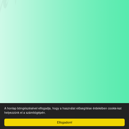
A honlap böngészésével elfogadja, hogy a használat elősegítése érdekében cookie-kat
helyezzünk el a számítógépén.
Elfogadom!