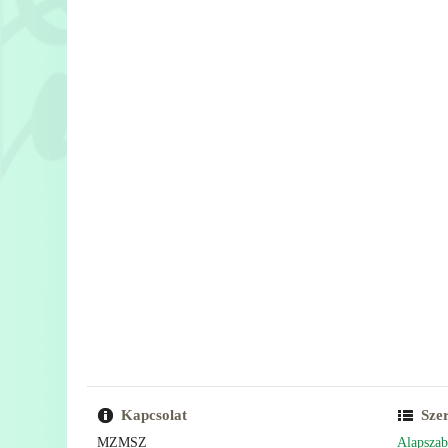
Kapcsolat
Sze
MZMSZ
Alapszab