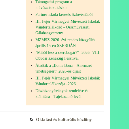
Támogatási program a
művészetoktatásban
Partner iskola keresés Szlovéniából
III. Fejér Vármegyei Művészeti Iskolák
Vándortalálkozó - Összművészeti
Gálahangverseny
MZMSZ 2026. évi rendes közgyűlés
április 15-én SZERDÁN
"Miből lesz a cserebogár?"- 2026- VIII.
Óbudai ZeneZug Fesztivál
Átadták a „Bonis Bona – A nemzet
tehetségeiért” 2026-os díjait
III. Fejér Vármegyei Művészeti Iskolák
Vándortalálkozója -2026
Díszbizonyítványok rendelése és
kiállítása - Tájékoztató levél
Oktatási és kulturális közlöny