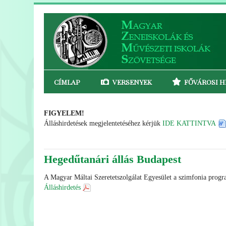
CÍMLAP
VERSENYEK
FŐVÁROSI H
FIGYELEM!
Álláshirdetések megjelentetéséhez kérjük
IDE KATTINTVA
Hegedűtanári állás Budapest
A Magyar Máltai Szeretetszolgálat Egyesület a szimfonia progra
Álláshirdetés