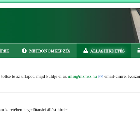
ÍREK
METRONOMKÉPZÉS
ÁLLÁSHIRDETÉS
töltse le az űrlapot, majd küldje el az
info@mzmsz.hu
email-címre. Köszö
m keretében hegedűtanári állást hirdet.