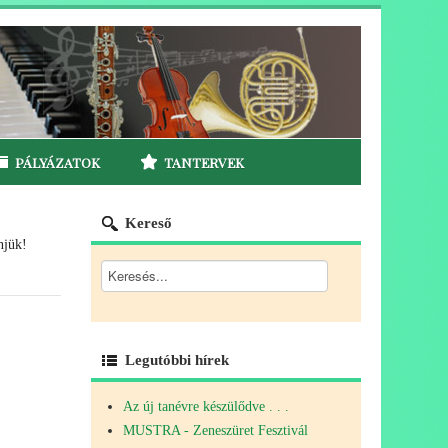
PÁLYÁZATOK
TANTERVEK
Kereső
njük!
Legutóbbi hírek
Az új tanévre készülődve . . .
MUSTRA - Zeneszüret Fesztivál