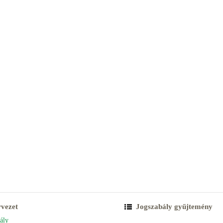
rvezet
Jogszabály gyűjtemény
ály