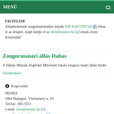
MENÜ
FIGYELEM!
Álláshirdetések megjelentetéséhez kérjük
IDE KATTINTVA
töltse
le az űrlapot, majd küldje el az
info@mzmsz.hu
email-címre.
Köszönjük!
Zongoratanári állás Dabas
A Dabasi Múzsák Alapfokú Művészeti Iskola zongora tanári állást hirdet.
Álláshirdetés
Kapcsolat
MZMSZ
1064 Budapest, Vörösmarty u. 65.
Tel/fax: 269-3553
e-mail:
info@mzmsz.hu