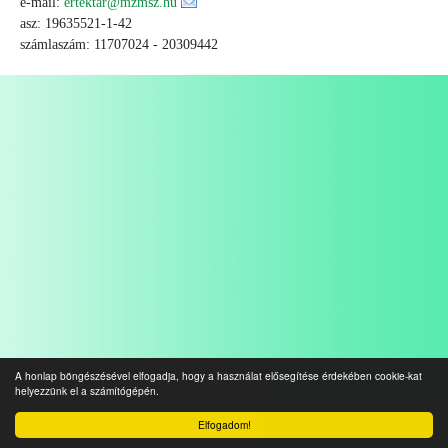
e-mail:
ertektar@mzmsz.hu
asz: 19635521-1-42
számlaszám: 11707024 - 20309442
A honlap böngészésével elfogadja, hogy a használat elősegítése érdekében cookie-kat
helyezzünk el a számítógépén.
Elfogadom!