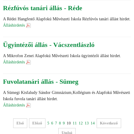
Rézfúvós tanári állás - Réde
A Rédei Hangfestő Alapfokú Művészeti Iskola Rézfúvós tanári állást hirdet.
Álláshirdetés
Ügyintézői állás - Vácszentlászló
A Mikrofon Zenei Alapfokú Művészeti Iskola ügyintézői állást hirdet.
Álláshirdetés
Fuvolatanári állás - Sümeg
A Sümegi Kisfaludy Sándor Gimnázium,Kollégium és Alapfokú Művészeti
Iskola fuvola tanári állást hirdet.
Álláshirdetés
Első
Előző
5
6
7
8
9
10
11
12
13
14
Következő
Utolsó