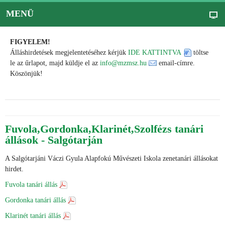
MENÜ
FIGYELEM!
Álláshirdetések megjelentetéséhez kérjük
IDE KATTINTVA
töltse
le az űrlapot, majd küldje el az
info@mzmsz.hu
email-címre.
Köszönjük!
Fuvola,Gordonka,Klarinét,Szolfézs tanári
állások - Salgótarján
A Salgótarjáni Váczi Gyula Alapfokú Művészeti Iskola zenetanári állásokat
hirdet.
Fuvola tanári állás
Gordonka tanári állás
Klarinét tanári állás