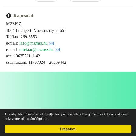
Kapcsolat
MZMSZ
1064 Budapest, Vörösmarty u. 65.
Tel/fax: 269-3553
e-mail:
info@mzmsz.hu
e-mail:
ertektar@mzmsz.hu
asz: 19635521-1-42
számlaszám: 11707024 - 20309442
A honlap böngészésével elfogadja, hogy a használat elősegítése érdekében cookie-kat
helyezzünk el a számítógépén.
Elfogadom!