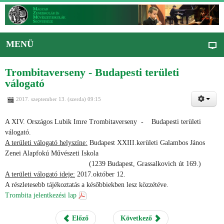
MENÜ
Trombitaverseny - Budapesti területi
válogató
2017. szeptember 13. (szerda) 09:15
A XIV. Országos Lubik Imre Trombitaverseny - Budapesti területi
válogató.
A területi válogató helyszíne:
Budapest XXIII.kerületi Galambos János
Zenei Alapfokú Művészeti Iskola
(1239 Budapest, Grassalkovich út 169.)
A területi válogató ideje:
2017.október 12.
A részletesebb tájékoztatás a későbbiekben lesz közzétéve.
Trombita jelentkezési lap
Előző
Következő