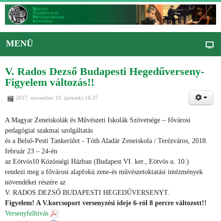
MENÜ
V. Rados Dezső Budapesti Hegedűverseny-
Figyelem változás!!
2017. november 10. (péntek) 16:37
A Magyar Zeneiskolák és Művészeti Iskolák Szövetsége – fővárosi
pedagógiai szakmai szolgáltatás
és a Belső-Pesti Tankerület - Tóth Aladár Zeneiskola / Terézváros, 2018.
február 23 – 24-én
az Eötvös10 Közösségi Házban (Budapest VI. ker., Eötvös u. 10.)
rendezi meg a fővárosi alapfokú zene-és művészetoktatási intézmények
növendékei részére az
V. RADOS DEZSŐ BUDAPESTI HEGEDŰVERSENYT.
Figyelem! A V.korcsoport versenyzési ideje 6-ról 8 percre változott!!
Versenyfelhívás