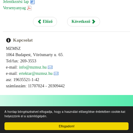
Jelentkezési lap
Versenyanyag
Előző
Következő
Kapcsolat
MZMSZ
1064 Budapest, Vörösmarty u. 65.
Tel/fax: 269-3553
e-mail:
info@mzmsz.hu
e-mail:
ertektar@mzmsz.hu
asz: 19635521-1-42
számlaszám: 11707024 - 20309442
A honlap böngészésével elfogadja, hogy a használat elősegítése érdekében cookie-kat
helyezzünk el a számítógépén.
Elfogadom!