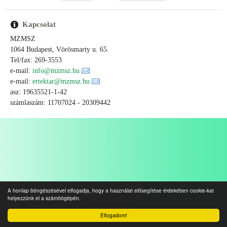
Kapcsolat
MZMSZ
1064 Budapest, Vörösmarty u. 65.
Tel/fax: 269-3553
e-mail:
info@mzmsz.hu
e-mail:
ertektar@mzmsz.hu
asz: 19635521-1-42
számlaszám: 11707024 - 20309442
A honlap böngészésével elfogadja, hogy a használat elősegítése érdekében cookie-kat
helyezzünk el a számítógépén.
Elfogadom!