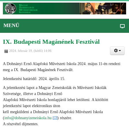
MENÜ
IX. Budapesti Magánének Fesztivál
2024. február 19. (hétfő) 14:06
A Dohnányi Ernő Alapfokú Művészeti Iskola 2024. május 11-én rendezi
meg a IX. Budapesti Magánének Fesztivált.
Jelentkezési határidő: 2024. április 15.
A jelentkezési lapot a Magyar Zeneiskolák és Művészeti Iskolák
Szövetsége, illetve a Dohnányi Ernő
Alapfokú Művészeti Iskola honlapjáról lehet letölteni. A kitöltött
jelentkezési lapot elektronikus úton
kell megküldeni a Dohnányi Ernő Alapfokú Művészeti Iskola
(
info@dohnanyizeneiskola.hu
) részére.
A részvétel díjmentes.