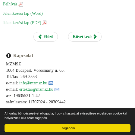
Felhívás
Jelentkezési lap (Word)
Jelentkezési lap (PDF)
Előző
Következő
Kapcsolat
MZMSZ
1064 Budapest, Vörösmarty u. 65.
Tel/fax: 269-3553
e-mail:
info@mzmsz.hu
e-mail:
ertektar@mzmsz.hu
asz: 19635521-1-42
számlaszám: 11707024 - 20309442
A honlap böngészésével elfogadja, hogy a használat elősegítése érdekében cookie-kat
helyezzünk el a számítógépén.
Elfogadom!