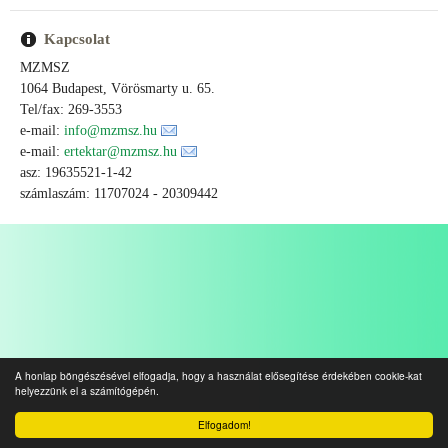
Kapcsolat
MZMSZ
1064 Budapest, Vörösmarty u. 65.
Tel/fax: 269-3553
e-mail:
info@mzmsz.hu
e-mail:
ertektar@mzmsz.hu
asz: 19635521-1-42
számlaszám: 11707024 - 20309442
A honlap böngészésével elfogadja, hogy a használat elősegítése érdekében cookie-kat
helyezzünk el a számítógépén.
Elfogadom!