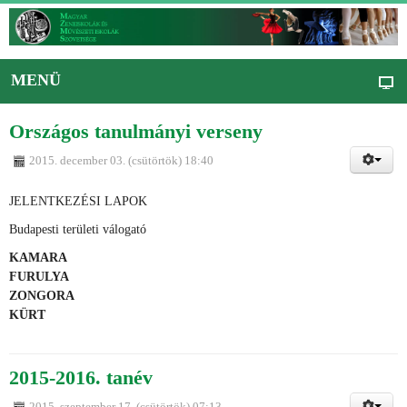
MENÜ
Országos tanulmányi verseny
2015. december 03. (csütörtök) 18:40
JELENTKEZÉSI LAPOK
Budapesti területi válogató
KAMARA
FURULYA
ZONGORA
KÜRT
2015-2016. tanév
2015. szeptember 17. (csütörtök) 07:13