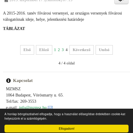
A 2015-2016. tanév fővárosi versenyei, az országos versenyek fővárosi
válogatóinak ideje, helye, jelentkezési határideje
TÁBLÁZAT
Első
Előző
1
2
3
4
Következő
Utolsó
4 / 4 oldal
Kapcsolat
MZMSZ
1064 Budapest, Vörösmarty u. 65.
Tel/fax: 269-3553
e-mail:
info@mzmsz.hu
e-mail:
ertektar@mzmsz.hu
A honlap böngészésével elfogadja, hogy a használat elősegítése érdekében cookie-kat
helyezzünk el a számítógépén.
asz: 19635521-1-42
számlaszám: 11707024 - 20309442
Elfogadom!