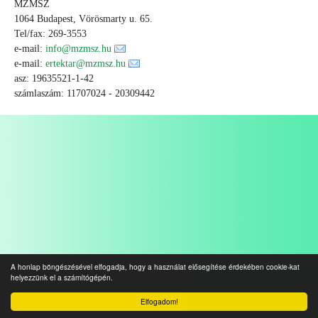
MZMSZ
1064 Budapest, Vörösmarty u. 65.
Tel/fax: 269-3553
e-mail:
info@mzmsz.hu
e-mail:
ertektar@mzmsz.hu
asz: 19635521-1-42
számlaszám: 11707024 - 20309442
A honlap böngészésével elfogadja, hogy a használat elősegítése érdekében cookie-kat
helyezzünk el a számítógépén.
Elfogadom!