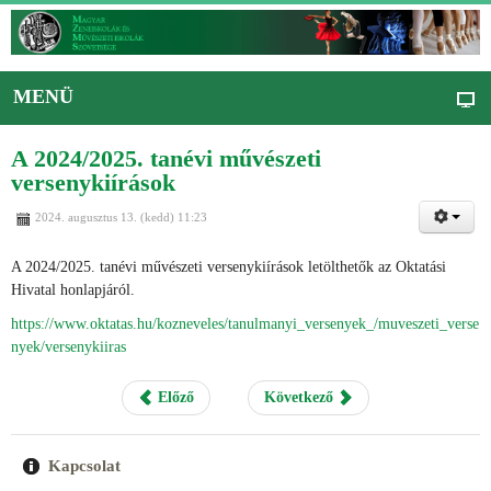
MENÜ
A 2024/2025. tanévi művészeti
versenykiírások
2024. augusztus 13. (kedd) 11:23
A 2024/2025. tanévi művészeti versenykiírások letölthetők az Oktatási
Hivatal honlapjáról.
https://www.oktatas.hu/kozneveles/tanulmanyi_versenyek_/muveszeti_verse
nyek/versenykiiras
Előző
Következő
Kapcsolat