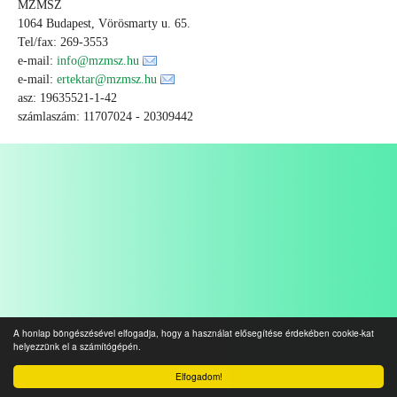
MZMSZ
1064 Budapest, Vörösmarty u. 65.
Tel/fax: 269-3553
e-mail:
info@mzmsz.hu
e-mail:
ertektar@mzmsz.hu
asz: 19635521-1-42
számlaszám: 11707024 - 20309442
A honlap böngészésével elfogadja, hogy a használat elősegítése érdekében cookie-kat
helyezzünk el a számítógépén.
Elfogadom!