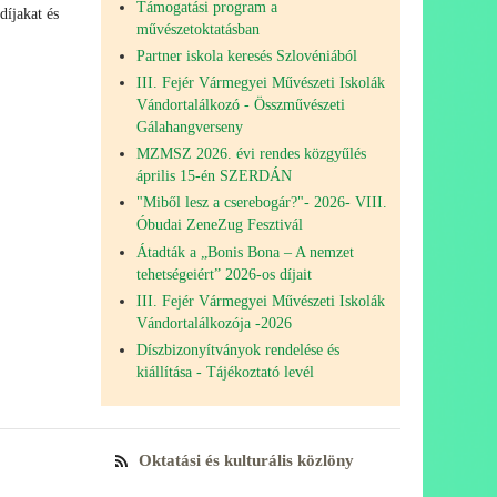
Támogatási program a
díjakat és
művészetoktatásban
Partner iskola keresés Szlovéniából
III. Fejér Vármegyei Művészeti Iskolák
Vándortalálkozó - Összművészeti
Gálahangverseny
MZMSZ 2026. évi rendes közgyűlés
április 15-én SZERDÁN
"Miből lesz a cserebogár?"- 2026- VIII.
Óbudai ZeneZug Fesztivál
Átadták a „Bonis Bona – A nemzet
tehetségeiért” 2026-os díjait
III. Fejér Vármegyei Művészeti Iskolák
Vándortalálkozója -2026
Díszbizonyítványok rendelése és
kiállítása - Tájékoztató levél
Oktatási és kulturális közlöny