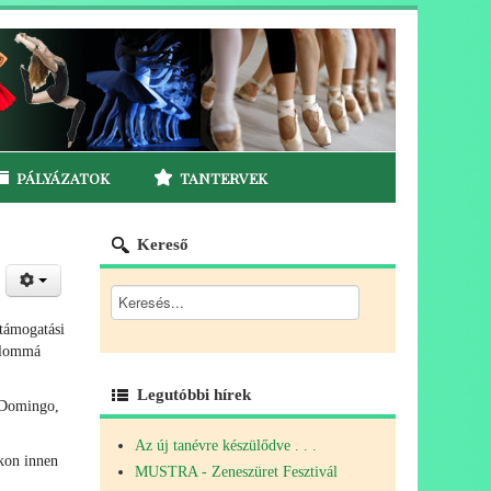
PÁLYÁZATOK
TANTERVEK
Kereső
 támogatási
galommá
Legutóbbi hírek
o Domingo,
Az új tanévre készülődve . . .
nkon innen
MUSTRA - Zeneszüret Fesztivál