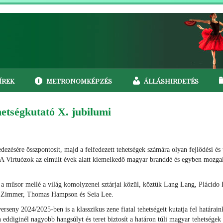
ÍREK
METRONOMKÉPZÉS
ÁLLÁSHIRDETÉS
etségkutató X. jubilumi
dezésére összpontosít, majd a felfedezett tehetségek számára olyan fejlődési és
. A Virtuózok az elmúlt évek alatt kiemelkedő magyar branddé és egyben moz
k a műsor mellé a világ komolyzenei sztárjai közül, köztük Lang Lang, Plácid
ns Zimmer, Thomas Hampson és Seia Lee.
seny 2024/2025-ben is a klasszikus zene fiatal tehetségeit kutatja fel határai
ddiginél nagyobb hangsúlyt és teret biztosít a határon túli magyar tehetségek