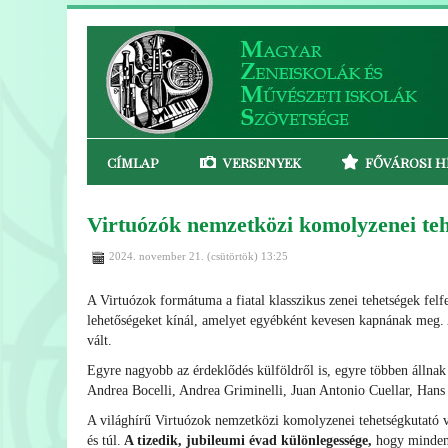
CÍMLAP
VERSENYEK
FŐVÁROSI H
Virtuózók nemzetközi komolyzenei teh
2024. november 21. (csütörtök) 13:25
A Virtuózok formátuma a fiatal klasszikus zenei tehetségek felfe
lehetőségeket kínál, amelyet egyébként kevesen kapnának meg
vált.
Egyre nagyobb az érdeklődés külföldről is, egyre többen állna
Andrea Bocelli, Andrea Griminelli, Juan Antonio Cuellar, Ha
A világhírű Virtuózok nemzetközi komolyzenei tehetségkutató ver
és túl.
A tizedik, jubileumi évad különlegessége,
hogy minden e