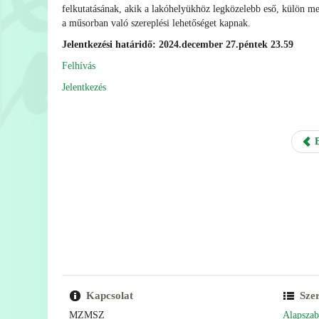
felkutatásának, akik a lakóhelyükhöz legközelebb eső, külön meg
a műsorban való szereplési lehetőséget kapnak.
Jelentkezési határidő: 2024.december 27.péntek 23.59
Felhívás
Jelentkezés
E
Kapcsolat
Sze
MZMSZ
Alapszab