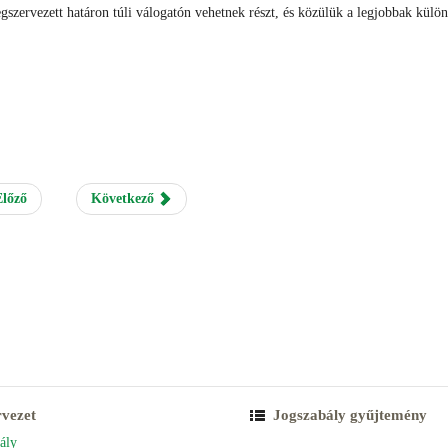
szervezett határon túli válogatón vehetnek részt, és közülük a legjobbak külön
lőző
Következő
rvezet
Jogszabály gyűjtemény
ály