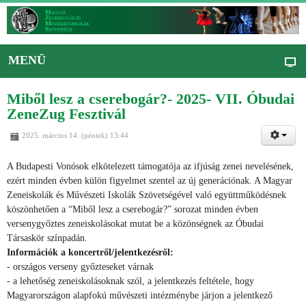
MENÜ
Miből lesz a cserebogár?- 2025- VII. Óbudai
ZeneZug Fesztivál
2025. március 14. (péntek) 13:44
A Budapesti Vonósok elkötelezett támogatója az ifjúság zenei nevelésének,
ezért minden évben külön figyelmet szentel az új generációnak. A Magyar
Zeneiskolák és Művészeti Iskolák Szövetségével való együttműködésnek
köszönhetően a “Miből lesz a cserebogár?” sorozat minden évben
versenygyőztes zeneiskolásokat mutat be a közönségnek az Óbudai
Társaskör színpadán.
Információk a koncertről/jelentkezésről:
- országos verseny győzteseket várnak
- a lehetőség zeneiskolásoknak szól, a jelentkezés feltétele, hogy
Magyarországon alapfokú művészeti intézménybe járjon a jelentkező