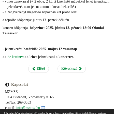
- vonós zenekarral (+ 2 oboa, 2 kürt) kísérhető művekkel lehet jelentkezni
- a jelentkezés nem jelent automatikusan bekerülést
- a hangversenyt megelőző napokban két próba lesz
a főpróba időpontja: június 13. péntek délután
koncert időpontja,
helyszíne: 2025. június 13. péntek 18:00 Óbudai
Társaskör
-
jelentkezési határidő: 2025. május 12 vasárnap
>>
ide kattintva
<<
lehet jelentkezni a koncertre.
Előző
Következő
Kapcsolat
MZMSZ
1064 Budapest, Vörösmarty u. 65.
Tel/fax: 269-3553
e-mail:
info@mzmsz.hu
e-mail:
ertektar@mzmsz.hu
A honlap böngészésével elfogadja, hogy a használat elősegítése érdekében cookie-kat