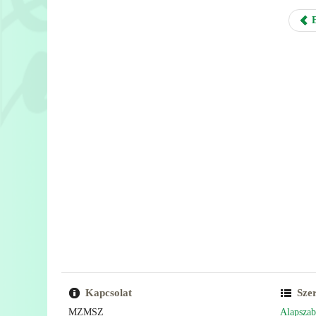
E
Kapcsolat
Sze
MZMSZ
Alapszab