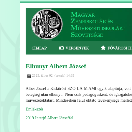
CÍMLAP
VERSENYEK
FŐVÁROSI H
Elhunyt Albert József
2025. július 02. (szerda) 14:39
Alber József a Kiskőrösi SZÓ-LA-M AMI egyik alapítója, volt v
betegség után elhunyt. Nem csak pedagógusként, de igazgatókén
művészetoktatást. Mindezeken felül oktató tevékenysége mellett
Emlékezés
2019 Interjú Albert Józseffel