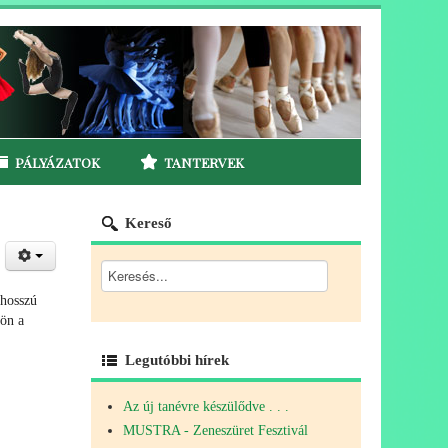
PÁLYÁZATOK
TANTERVEK
Kereső
 hosszú
sön a
Legutóbbi hírek
Az új tanévre készülődve . . .
MUSTRA - Zeneszüret Fesztivál