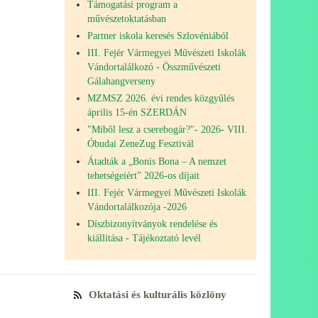
Támogatási program a
művészetoktatásban
Partner iskola keresés Szlovéniából
III. Fejér Vármegyei Művészeti Iskolák
Vándortalálkozó - Összművészeti
Gálahangverseny
MZMSZ 2026. évi rendes közgyűlés
április 15-én SZERDÁN
"Miből lesz a cserebogár?"- 2026- VIII.
Óbudai ZeneZug Fesztivál
Átadták a „Bonis Bona – A nemzet
tehetségeiért” 2026-os díjait
III. Fejér Vármegyei Művészeti Iskolák
Vándortalálkozója -2026
Díszbizonyítványok rendelése és
kiállítása - Tájékoztató levél
Oktatási és kulturális közlöny