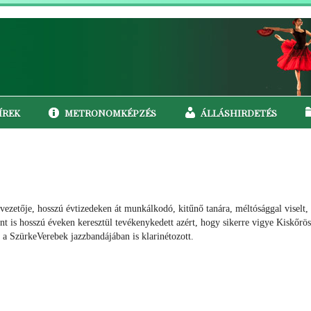
ÍREK
METRONOMKÉPZÉS
ÁLLÁSHIRDETÉS
ezetője, hosszú évtizedeken át munkálkodó, kitűnő tanára, méltósággal viselt,
t is hosszú éveken keresztül tevékenykedett azért, hogy sikerre vigye Kiskőrö
 a SzürkeVerebek jazzbandájában is klarinétozott.