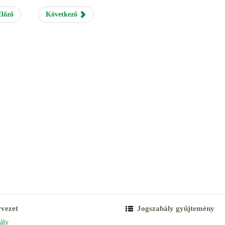
lőző
Következő
rvezet
Jogszabály gyűjtemény
ály