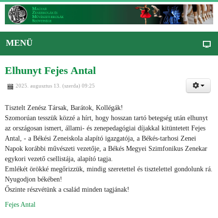
MENÜ
Elhunyt Fejes Antal
2025. augusztus 13. (szerda) 09:25
Tisztelt Zenész Társak, Barátok, Kollégák!
Szomorúan tesszük közzé a hírt, hogy hosszan tartó betegség után elhunyt
az országosan ismert, állami- és zenepedagógiai díjakkal kitüntetett Fejes
Antal, - a Békési Zeneiskola alapító igazgatója, a Békés-tarhosi Zenei
Napok korábbi művészeti vezetője, a Békés Megyei Szimfonikus Zenekar
egykori vezető csellistája, alapító tagja.
Emlékét örökké megőrizzük, mindig szeretettel és tisztelettel gondolunk rá.
Nyugodjon békében!
Őszinte részvétünk a család minden tagjának!
Fejes Antal