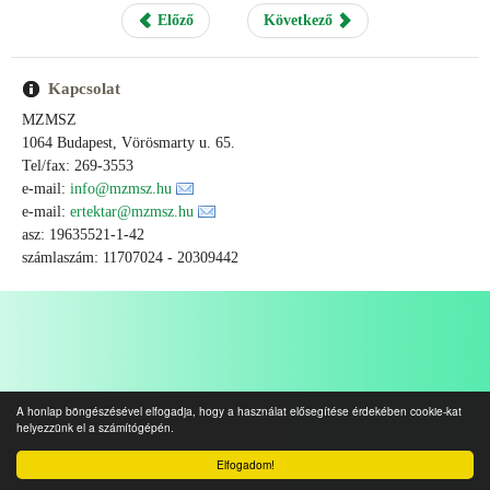
Előző
Következő
Kapcsolat
MZMSZ
1064 Budapest, Vörösmarty u. 65.
Tel/fax: 269-3553
e-mail:
info@mzmsz.hu
e-mail:
ertektar@mzmsz.hu
asz: 19635521-1-42
számlaszám: 11707024 - 20309442
A honlap böngészésével elfogadja, hogy a használat elősegítése érdekében cookie-kat
helyezzünk el a számítógépén.
Elfogadom!