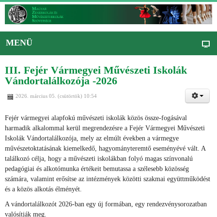
MENÜ
III. Fejér Vármegyei Művészeti Iskolák
Vándortalálkozója -2026
2026. március 05. (csütörtök) 10:54
Fejér vármegyei alapfokú művészeti iskolák közös össze-fogásával
harmadik alkalommal kerül megrendezésre a Fejér Vármegyei Művészeti
Iskolák Vándortalálkozója, mely az elmúlt években a vármegye
művészetoktatásának kiemelkedő, hagyományteremtő eseményévé vált. A
találkozó célja, hogy a művészeti iskolákban folyó magas színvonalú
pedagógiai és alkotómunka értékeit bemutassa a szélesebb közösség
számára, valamint erősítse az intézmények közötti szakmai együttműködést
és a közös alkotás élményét.
A vándortalálkozót 2026-ban egy új formában, egy rendezvénysorozatban
valósítják meg.