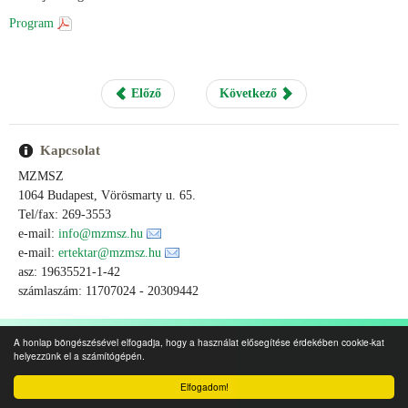
Program
Előző
Következő
Kapcsolat
MZMSZ
1064 Budapest, Vörösmarty u. 65.
Tel/fax: 269-3553
e-mail:
info@mzmsz.hu
e-mail:
ertektar@mzmsz.hu
asz: 19635521-1-42
számlaszám: 11707024 - 20309442
A honlap böngészésével elfogadja, hogy a használat elősegítése érdekében cookie-kat
helyezzünk el a számítógépén.
Elfogadom!