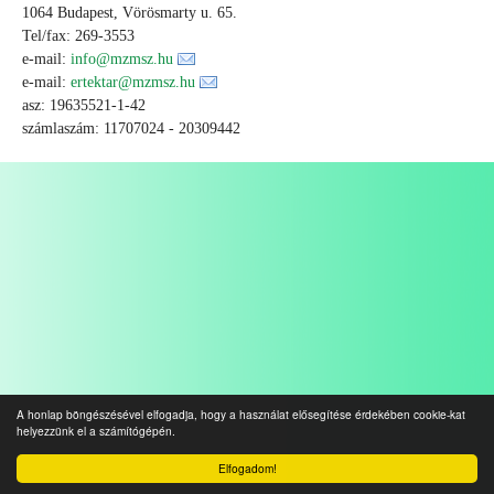
1064 Budapest, Vörösmarty u. 65.
Tel/fax: 269-3553
e-mail:
info@mzmsz.hu
e-mail:
ertektar@mzmsz.hu
asz: 19635521-1-42
számlaszám: 11707024 - 20309442
A honlap böngészésével elfogadja, hogy a használat elősegítése érdekében cookie-kat
helyezzünk el a számítógépén.
Elfogadom!