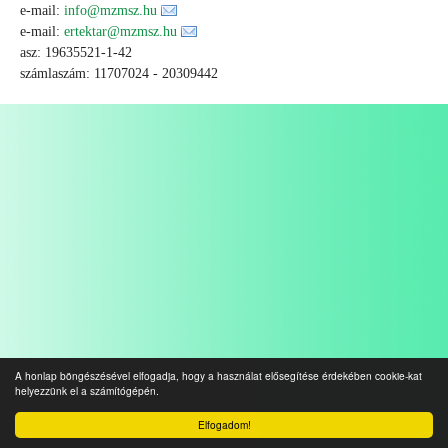
e-mail:
info@mzmsz.hu
e-mail:
ertektar@mzmsz.hu
asz: 19635521-1-42
számlaszám: 11707024 - 20309442
A honlap böngészésével elfogadja, hogy a használat elősegítése érdekében cookie-kat
helyezzünk el a számítógépén.
Elfogadom!